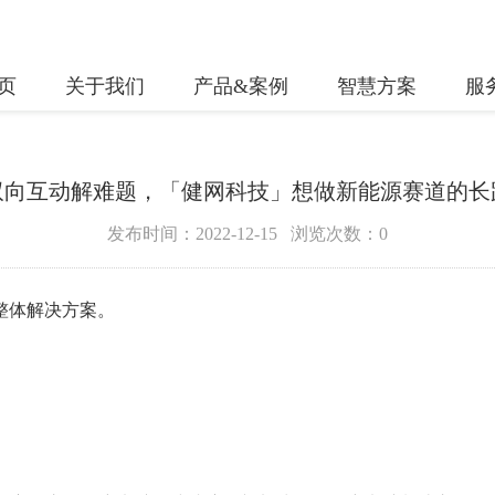
公司新闻
行业动态
页
关于我们
产品&案例
智慧方案
服
双向互动解难题，「健网科技」想做新能源赛道的长
发布时间：2022-12-15 浏览次数：0
整体解决方案。