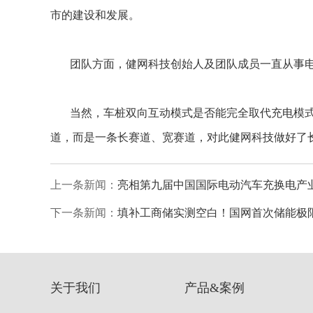
市的建设和发展。
团队方面，健网科技创始人及团队成员一直从事电
当然，车桩双向互动模式是否能完全取代充电模式
道，而是一条长赛道、宽赛道，对此健网科技做好了
上一条新闻：
亮相第九届中国国际电动汽车充换电产
下一条新闻：
填补工商储实测空白！国网首次储能极
关于我们
产品&案例