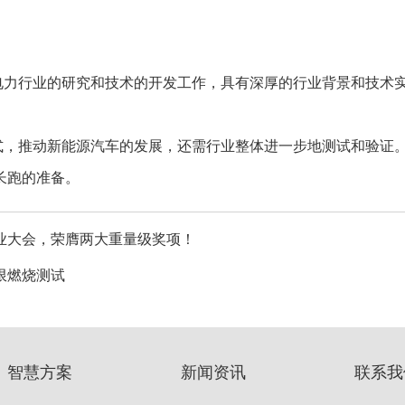
力行业的研究和技术的开发工作，具有深厚的行业背景和技术
，推动新能源汽车的发展，还需行业整体进一步地测试和验证。
长跑的准备。
业大会，荣膺两大重量级奖项！
限燃烧测试
智慧方案
新闻资讯
联系我