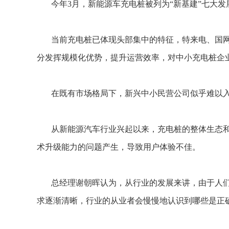
今年3月，新能源车充电桩被列为“新基建”七大发
当前充电桩已体现头部集中的特征，特来电、国网、
分发挥规模化优势，提升运营效率，对中小充电桩企
在既有市场格局下，新兴中小民营公司似乎难以入局
从新能源汽车行业兴起以来，充电桩的整体生态和
术升级能力的问题产生，导致用户体验不佳。
总经理谢朝晖认为，从行业的发展来讲，由于人们
求逐渐清晰，行业的从业者会慢慢地认识到哪些是正