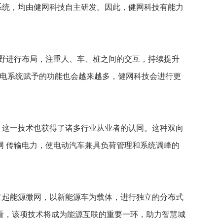
统，均由健网科技自主研发。因此，健网科技有能力
野进行布局，注重人、车、桩之间的交互，持续提升
充电系统赋予的功能也会越来越多，健网科技会进行更
这一技术也获得了诸多行业从业者的认同。这种双向
 传输电力，使电动汽车兼具负荷管理和系统调峰的
起能源微网，以新能源车为载体，进行独立的分布式
看，该项技术将成为能源互联的重要一环，助力智慧城