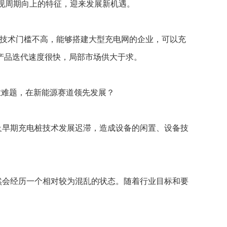
现周期向上的特征，迎来发展新机遇。
、技术门槛不高，能够搭建大型充电网的企业，可以充
产品迭代速度很快，局部市场供大于求。
难题，在新能源赛道领先发展？
早期充电桩技术发展迟滞，造成设备的闲置、设备技
会经历一个相对较为混乱的状态。随着行业目标和要