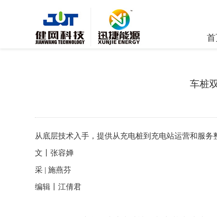
首
车桩
从底层技术入手，提供从充电桩到充电站运营和服务
文丨张容婵
采 | 施燕芬
编辑丨江倩君