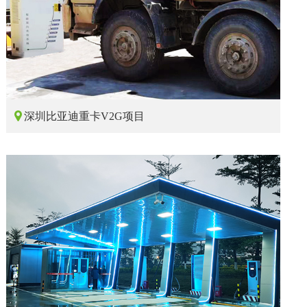

深圳比亚迪重卡V2G项目