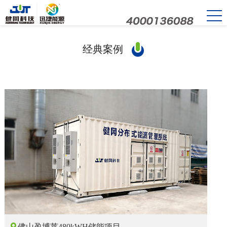
经典案例

佛山盈博莱480kWH储能项目