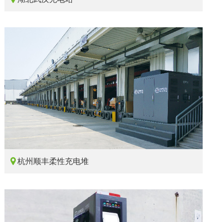

杭州顺丰柔性充电堆